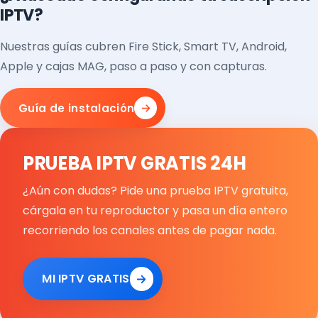
IPTV?
Nuestras guías cubren Fire Stick, Smart TV, Android,
Apple y cajas MAG, paso a paso y con capturas.
Guía de instalación
PRUEBA IPTV GRATIS 24H
¿Aún con dudas? Pide una prueba IPTV gratuita,
cárgala en tu reproductor y pasa un día entero
recorriendo los canales antes de pagar nada.
MI IPTV GRATIS