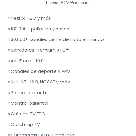
1 mes IPTV Premium
⭐
Netflix, HBO y más
⭐
130.000+ películas y series
⭐
30.000+ canales de TV de todo el mundo
⭐
Servidores Premium XTC™
⭐
AntiFreeze 10.0
⭐
Canales de deporte y PPV
⭐
NHL, NFL, MLB, NCAAF y más
⭐
Paquete infantil
⭐
Control parental
⭐
Guía de TV EPG
⭐
Catch-up TV
⭐
Chromecast y multipantalla