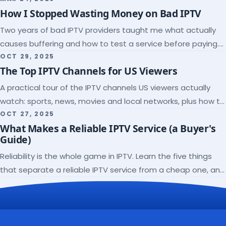
How I Stopped Wasting Money on Bad IPTV
Two years of bad IPTV providers taught me what actually
causes buffering and how to test a service before paying.
Here's the checklist I wish I'd had.
OCT 29, 2025
The Top IPTV Channels for US Viewers
A practical tour of the IPTV channels US viewers actually
watch: sports, news, movies and local networks, plus how to
check a lineup before you subscribe.
OCT 27, 2025
What Makes a Reliable IPTV Service (a Buyer's
Guide)
Reliability is the whole game in IPTV. Learn the five things
that separate a reliable IPTV service from a cheap one, and
how to verify each before paying.